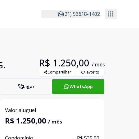
(21) 93618-1402
R$ 1.250,00
G.
/ mês
Compartilhar
Favorito
Ligar
WhatsApp
Valor aluguel
R$ 1.250,00
/ mês
Condomínio
R$ 535,00