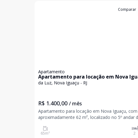
Cód:
JUA982
Comparar
Apartamento
Apartamento para locação em Nova Igu
próximo da UNIG.
da Luz, Nova Iguaçu - RJ
R$ 1.400,00
/ mês
Apartamento para locação em Nova Iguaçu, com
aproximadamente 62 m², localizado no 5º andar 
Bloco 2, ideal para quem busca praticidade, confo
fácil acesso às principais vias da cidade. O imóvel conta
65
m²
2
com 2 quartos, 1 banheiro, sala ampla e areja