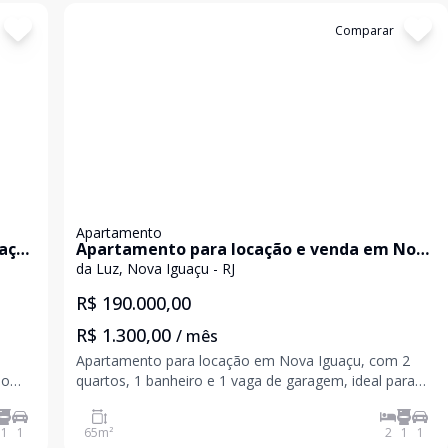
Cód:
JUA933
Comparar
Apartamento
açu
Apartamento para locação e venda em Nova
Iguaçu próximo da UNIG
da Luz, Nova Iguaçu - RJ
R$ 190.000,00
R$ 1.300,00
/ mês
Apartamento para locação em Nova Iguaçu, com 2
do
quartos, 1 banheiro e 1 vaga de garagem, ideal para
rto e
quem busca praticidade, mobilidade e conforto no dia
a dia. O imóvel possui sala ampla e arejada, cozinha
1
1
65
m²
2
1
1
funcional e ambientes bem distribuídos, proporc