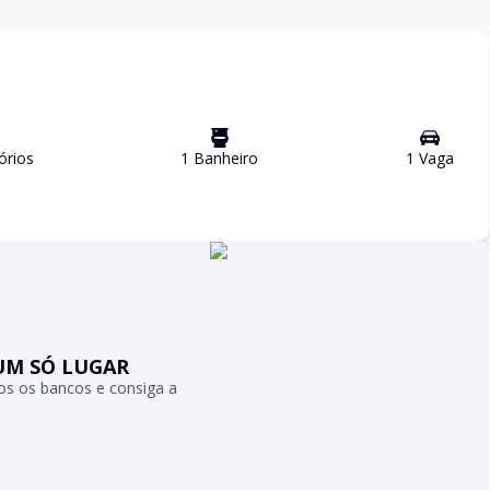
ório
s
1
Banheiro
1
Vaga
UM SÓ LUGAR
s os bancos e consiga a