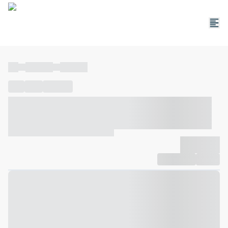
----
----- -----
----- -----
----
-----
---- ------
----- ----- -- ------ ---- ---- -- ----- ----- -----
--- ------
----- ----- -- ------ ----- ----- -- ------
-------------
Compartilhar
Favorito