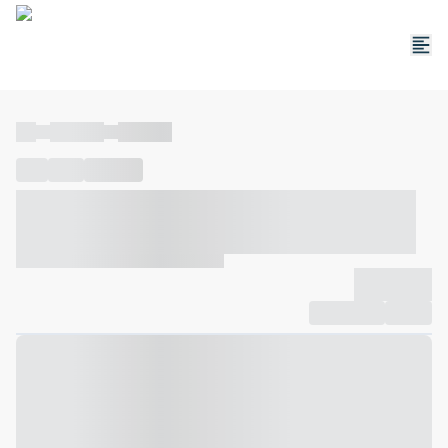
----
----- -----
----- -----
----
-----
---- ------
----- ----- -- ------ ---- ---- -- ----- ----- -----
--- ------
----- ----- -- ------ ----- ----- -- ------
-------------
Compartilhar
Favorito