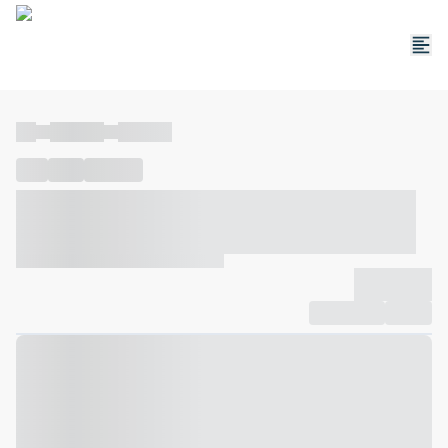
----
----- -----
----- -----
----
-----
---- ------
----- ----- -- ------ ---- ---- -- ----- ----- -----
--- ------
----- ----- -- ------ ----- ----- -- ------
-------------
Compartilhar
Favorito