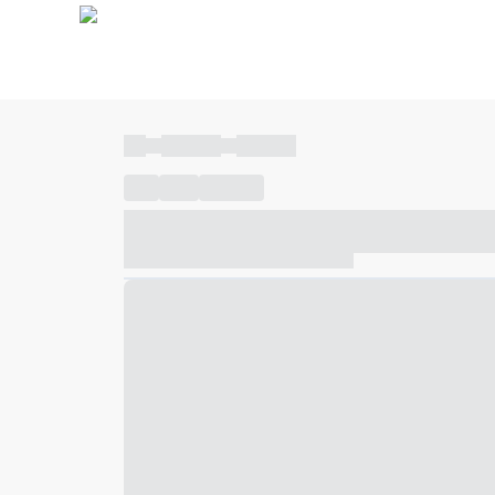
----
----- -----
----- -----
----
-----
---- ------
----- ----- -- ------ ---- ---- -- ---
----- ----- -- ------ ----- ----- -- ------