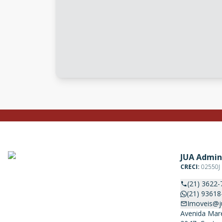
JUA Admin
CRECI:
02550J
(21) 3622-
(21) 93618
Imoveis@j
Avenida Mare