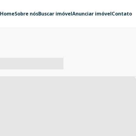
Home
Sobre nós
Buscar imóvel
Anunciar imóvel
Contato
-- ----- ----- --- ------