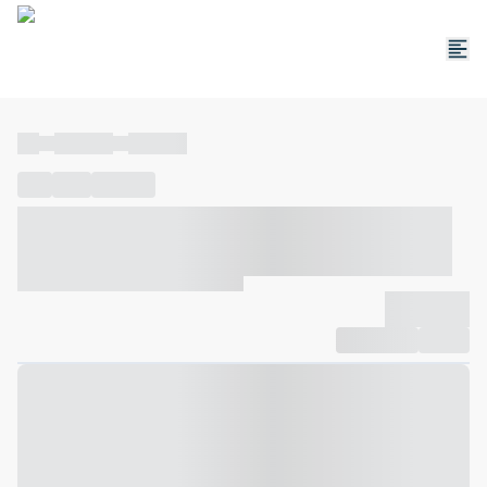
----
----- -----
----- -----
----
-----
---- ------
----- ----- -- ------ ---- ---- -- ----- ----- -----
--- ------
----- ----- -- ------ ----- ----- -- ------
-------------
Compartilhar
Favorito