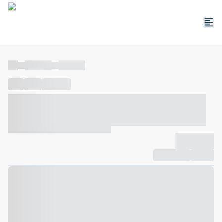
----
----- -----
----- -----
----
-----
---- ------
----- ----- -- ------ ---- ---- -- ----- ----- -----
--- ------
----- ----- -- ------ ----- ----- -- ------
-------------
Compartilhar
Favorito