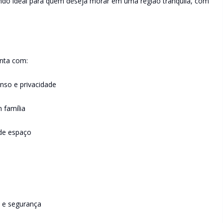
ndo ideal para quem deseja morar em uma região tranquila, com
onta com:
anso e privacidade
 família
de espaço
 e segurança