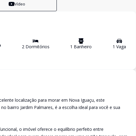
Vídeo
²
2
Dormitório
s
1
Banheiro
1
Vaga
xcelente localização para morar em Nova Iguaçu, este
no bairro Jardim Palmares, é a escolha ideal para você e sua
cional, o imóvel oferece o equilíbrio perfeito entre