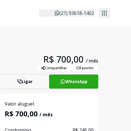
(21) 93618-1402
R$ 700,00
/ mês
Compartilhar
Favorito
Ligar
WhatsApp
Valor aluguel
R$ 700,00
/ mês
Condomínio
R$ 245,00