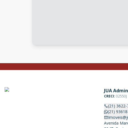
JUA Admin
CRECI:
02550J
(21) 3622-
(21) 93618
Imoveis@j
Avenida Mare