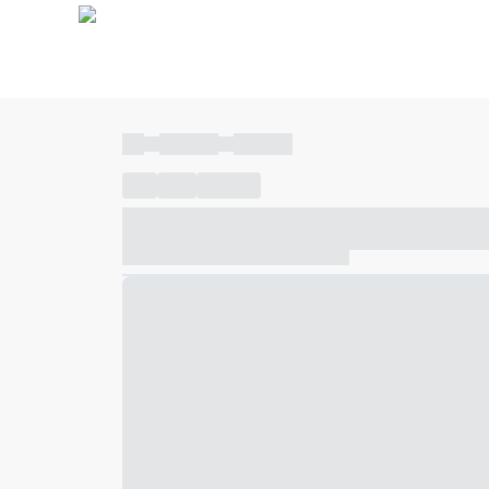
----
----- -----
----- -----
----
-----
---- ------
----- ----- -- ------ ---- ---- -- ---
----- ----- -- ------ ----- ----- -- ------