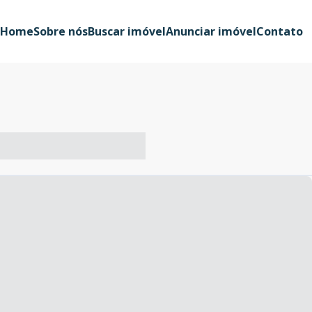
Home
Sobre nós
Buscar imóvel
Anunciar imóvel
Contato
-- ----- ----- --- ------