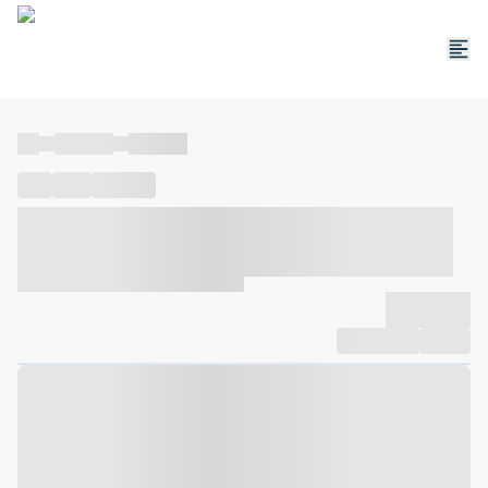
----
----- -----
----- -----
----
-----
---- ------
----- ----- -- ------ ---- ---- -- ----- ----- -----
--- ------
----- ----- -- ------ ----- ----- -- ------
-------------
Compartilhar
Favorito