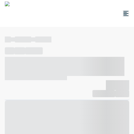
----
----- -----
----- -----
----
-----
---- ------
----- ----- -- ------ ---- ---- -- ----- ----- -----
--- ------
----- ----- -- ------ ----- ----- -- ------
-------------
Compartilhar
Favorito